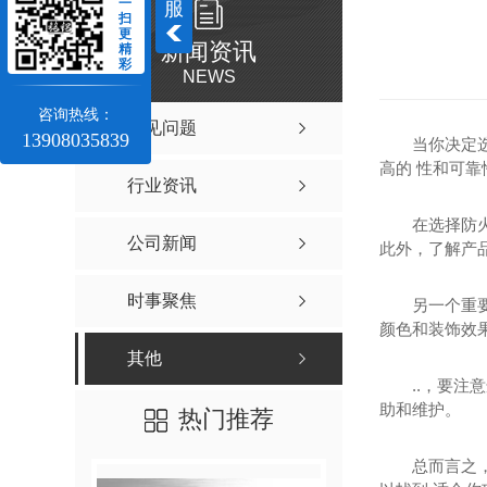
一
服
扫
更
新闻资讯
精
彩
NEWS
咨询热线：
常见问题
13908035839
当你决定
高的 性和可
行业资讯
在选择防
公司新闻
此外，了解产
时事聚焦
另一个重
颜色和装饰效
其他
..，要
助和维护。
热门推荐
总而言之