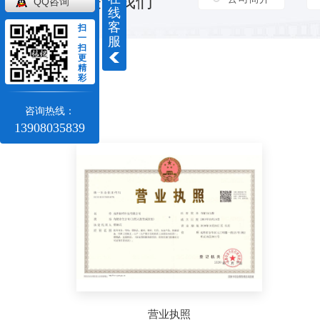
关于我们
QQ咨询
线
客
扫
一
服
扫
更
精
彩
咨询热线：
13908035839
营业执照