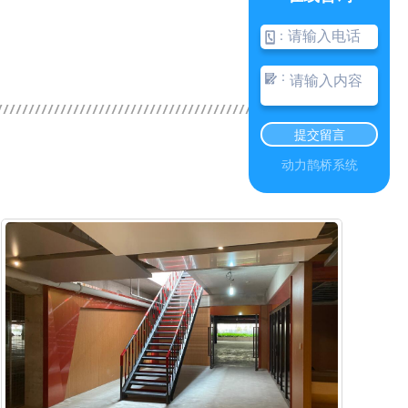
：
：
提交留言
动力鹊桥系统
MORE+