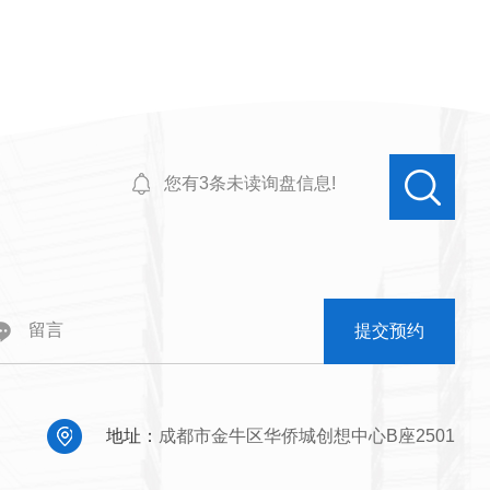
您有
3
条未读询盘信息!
提交预约
地址：
成都市金牛区华侨城创想中心B座2501