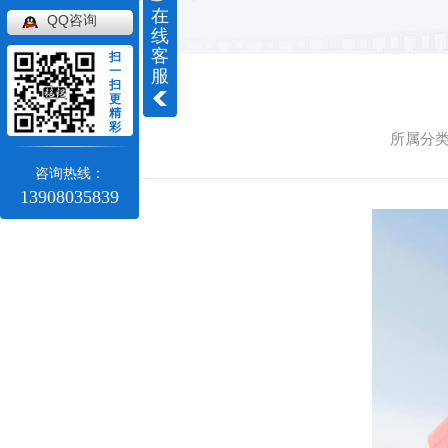
在
QQ咨询
线
客
扫
一
服
扫
更
精
彩
所属分类
咨询热线：
13908035839