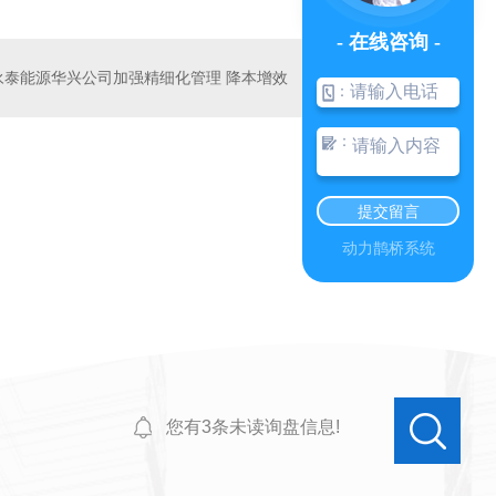
- 在线咨询 -
永泰能源华兴公司加强精细化管理 降本增效
：
：
提交留言
动力鹊桥系统
您有
3
条未读询盘信息!