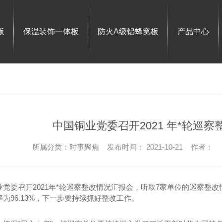
板
保温装饰一体板
防火A级铝蜂窝板
产品中心
中国铜业党委召开2021 年*轮巡
所属分类：时事聚焦 发布时间： 2021-10-21 作者：
业党委召开2021年*轮巡察整改情况汇报会，听取7家单位的巡察整
为96.13%，下一步要持续抓好整改工作。