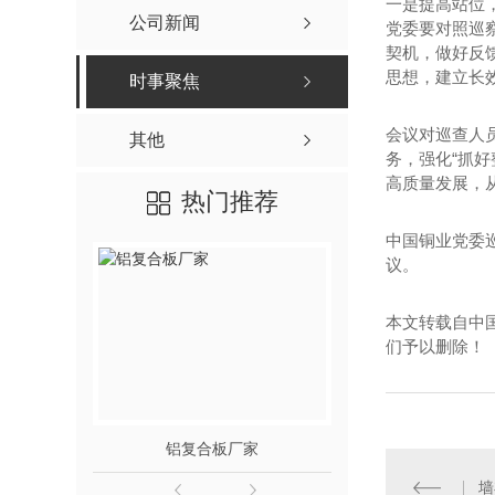
一是提高站位
公司新闻
党委要对照巡
契机，做好反
思想，建立长
时事聚焦
会议对巡查人
其他
务，强化“抓
高质量发展，
热门推荐
中国铜业党委
议。
本文转载自中
们予以删除！
铝复合板厂家
变色复合
墙