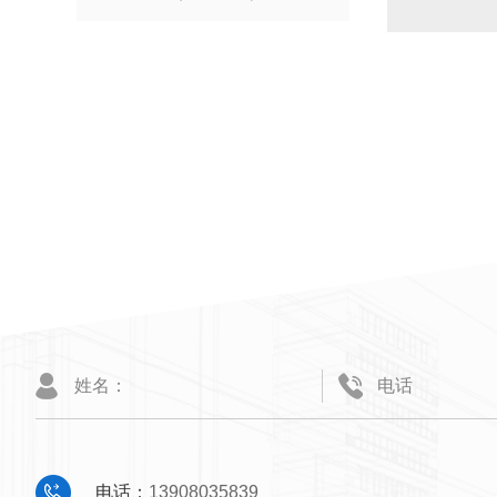
电话：
13908035839