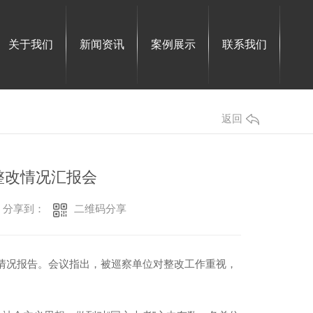
关于我们
新闻资讯
案例展示
联系我们
返回
察整改情况汇报会
二维码分享
分享到：
改情况报告。会议指出，被巡察单位对整改工作重视，