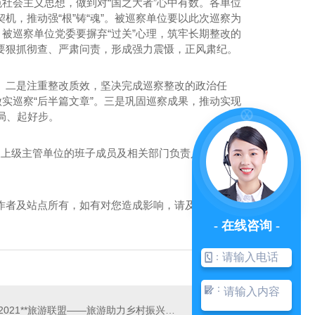
社会主义思想，做到对“国之大者”心中有数。各单位
，推动强“根”铸“魂”。被巡察单位要以此次巡察为
被巡察单位党委要摒弃“过关”心理，筑牢长期整改的
要狠抓彻查、严肃问责，形成强力震慑，正风肃纪。
。二是注重整改质效，坚决完成巡察整改的政治任
实巡察“后半篇文章”。三是巩固巡察成果，推动实现
局、起好步。
及上级主管单位的班子成员及相关部门负责人参加会
作者及站点所有，如有对您造成影响，请及时联系我
- 在线咨询 -
：
：
《2021**旅游联盟——旅游助力乡村振兴案例》发布